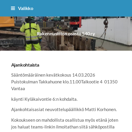
Siirry
Valikko
sivun
sisältöön
Rakennusliiton osasto 540 ry
Ajankohtaista
Sääntömääräinen kevätkokous 14.03.2026
Puistokulman Takkahuone klo.11.00Talkootie 4 01350
Vantaa
käynti Kyläkaivontie 6:n kohdalta.
Ajankohtaisasiat neuvottelupäällikkö Matti Korhonen.
Kokoukseen on mahdollista osallistua myös etänä joten
jos haluat teams-linkin ilmoitathan siitä sähköpostilla