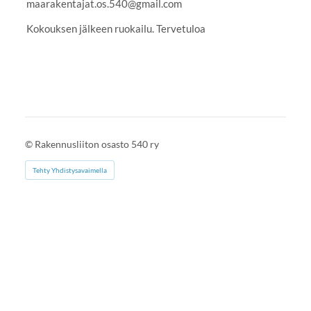
maarakentajat.os.540@gmail.com
Kokouksen jälkeen ruokailu. Tervetuloa
©
Rakennusliiton osasto 540 ry
Tehty Yhdistysavaimella